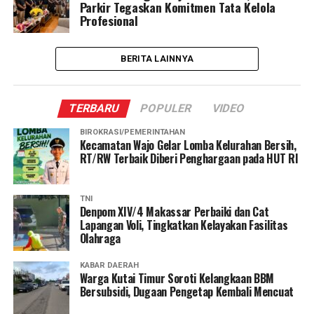
Parkir Tegaskan Komitmen Tata Kelola
Profesional
BERITA LAINNYA
TERBARU
POPULER
VIDEO
BIROKRASI/PEMERINTAHAN
Kecamatan Wajo Gelar Lomba Kelurahan Bersih,
RT/RW Terbaik Diberi Penghargaan pada HUT RI
TNI
Denpom XIV/4 Makassar Perbaiki dan Cat
Lapangan Voli, Tingkatkan Kelayakan Fasilitas
Olahraga
KABAR DAERAH
Warga Kutai Timur Soroti Kelangkaan BBM
Bersubsidi, Dugaan Pengetap Kembali Mencuat