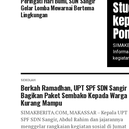
Peringati Hari Bumi, SDN Sangir
Stu
Gelar Lomba Mewarnai Bertema
Lingkungan
ke
Pon
SIMAKBE
Informa
kegiatan
SEKOLAH
Berkah Ramadhan, UPT SPF SDN Sangir
Bagikan Paket Sembako Kepada Warga
Kurang Mampu
SIMAKBERITA.COM, MAKASSAR – Kepala UPT
SPF SDN Sangir, Abdul Rahim dan jajarannya
menggelar rangkaian kegiatan sosial di Jumat