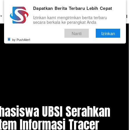
Dapatkan Berita Terbaru Lebih Cepat
HUKUM
PENDIDIKAN
OLAHRAGA
OPINI
TNI DAN POLRI
Izinkan kami mengirimkan berita terbaru
secara berkala ke perangkat Anda
Nanti
Izinkan
by PushAlert
hasiswa UBSI Serahkan
tem Informasi Tracer