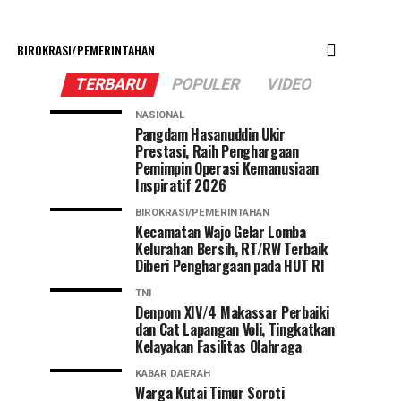
BIROKRASI/PEMERINTAHAN
TERBARU
POPULER
VIDEO
NASIONAL
Pangdam Hasanuddin Ukir
Prestasi, Raih Penghargaan
Pemimpin Operasi Kemanusiaan
Inspiratif 2026
BIROKRASI/PEMERINTAHAN
Kecamatan Wajo Gelar Lomba
Kelurahan Bersih, RT/RW Terbaik
Diberi Penghargaan pada HUT RI
TNI
Denpom XIV/4 Makassar Perbaiki
dan Cat Lapangan Voli, Tingkatkan
Kelayakan Fasilitas Olahraga
KABAR DAERAH
Warga Kutai Timur Soroti