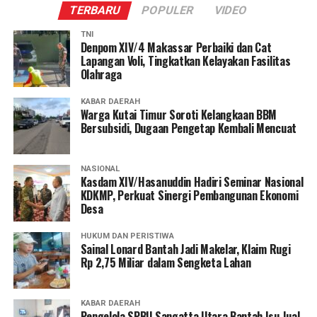
TERBARU
POPULER
VIDEO
TNI
Denpom XIV/4 Makassar Perbaiki dan Cat
Lapangan Voli, Tingkatkan Kelayakan Fasilitas
Olahraga
KABAR DAERAH
Warga Kutai Timur Soroti Kelangkaan BBM
Bersubsidi, Dugaan Pengetap Kembali Mencuat
NASIONAL
Kasdam XIV/Hasanuddin Hadiri Seminar Nasional
KDKMP, Perkuat Sinergi Pembangunan Ekonomi
Desa
HUKUM DAN PERISTIWA
Sainal Lonard Bantah Jadi Makelar, Klaim Rugi
Rp 2,75 Miliar dalam Sengketa Lahan
KABAR DAERAH
Pengelola SPBU Sangatta Utara Bantah Isu Jual