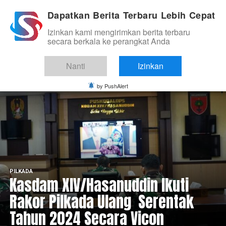
Dapatkan Berita Terbaru Lebih Cepat
Izinkan kami mengirimkan berita terbaru
secara berkala ke perangkat Anda
Nanti
Izinkan
by PushAlert
PILKADA
Kasdam XIV/Hasanuddin Ikuti
Rakor Pilkada Ulang Serentak
Tahun 2024 Secara Vicon