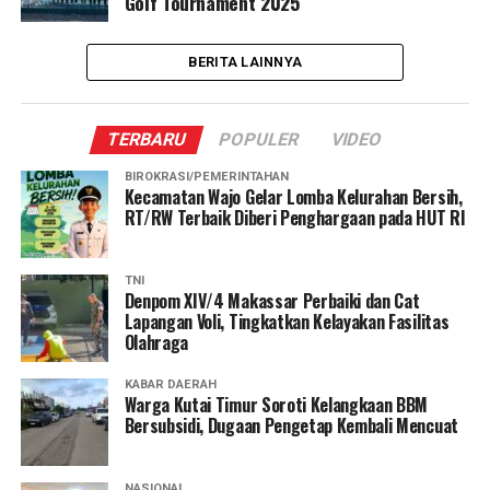
Golf Tournament 2025
BERITA LAINNYA
TERBARU
POPULER
VIDEO
BIROKRASI/PEMERINTAHAN
Kecamatan Wajo Gelar Lomba Kelurahan Bersih,
RT/RW Terbaik Diberi Penghargaan pada HUT RI
TNI
Denpom XIV/4 Makassar Perbaiki dan Cat
Lapangan Voli, Tingkatkan Kelayakan Fasilitas
Olahraga
KABAR DAERAH
Warga Kutai Timur Soroti Kelangkaan BBM
Bersubsidi, Dugaan Pengetap Kembali Mencuat
NASIONAL