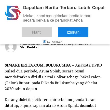
Dapatkan Berita Terbaru Lebih Cepat
Izinkan kami mengirimkan berita terbaru
SOSPOL
secara berkala ke perangkat Anda
Arum Spink Daftar di Golkar, Hamsah:
Ini Yang Sudah Lama Kami Tunggu
Nanti
Izinkan
by PushAlert
Dipublikasikan
7 tahun lalu
pada
27 September 2019
Oleh
Redaksi
SIMAKBERITA.COM, BULUKUMBA –
Anggota DPRD
Sulsel dua periode, Arum Spink, secara resmi
mendaftarkan diri di Partai Golkar sebagai bakal calon
(Balon) Bupati pada Pilkada Bulukumba yang dihelat
2020 tahun depan.
Datang didetik-detik terakhir sebelum pendaftaran
ditutup, Pipink sapaan akrab Arum Spink, disambut