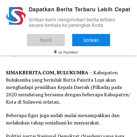
Dapatkan Berita Terbaru Lebih Cepat
Izinkan kami mengirimkan berita terbaru
KABAR DAERAH
secara berkala ke perangkat Anda
Bulukumba Rumah Kita
Nanti
Izinkan
Dipublikasikan
7 tahun lalu
pada
18 September 2019
Oleh
Redaksi
by PushAlert
SIMAKBERITA.COM, BULUKUMBA
– Kabupaten
Bulukumba yang berjuluk Butta Panrita Lopi akan
menghadapi pemilihan Kepala Daerah (Pilkada) pada
2020 mendatang bersama dengan beberapa Kabupaten/
Kota di Sulawesi selatan.
Beberapa figur juga sudah mulai menampakkan dan
melakukan tahap sosialisasi ke masyarakat.
Politisi partai Nasional Demokrat (Nasdem) yang juga