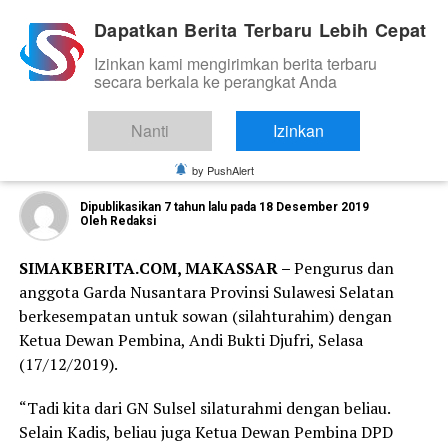
Dapatkan Berita Terbaru Lebih Cepat
Izinkan kami mengirimkan berita terbaru
ORGANISASI DAN KOMUNITAS
secara berkala ke perangkat Anda
Bangun Kaderisasi Dalam Organisasi,
Garda Nusantara Sulsel Sowan Ke
Nanti
Izinkan
Ketua Dewan Pembina
by PushAlert
Dipublikasikan
7 tahun lalu
pada
18 Desember 2019
Oleh
Redaksi
SIMAKBERITA.COM, MAKASSAR –
Pengurus dan
anggota Garda Nusantara Provinsi Sulawesi Selatan
berkesempatan untuk sowan (silahturahim) dengan
Ketua Dewan Pembina, Andi Bukti Djufri, Selasa
(17/12/2019).
“Tadi kita dari GN Sulsel silaturahmi dengan beliau.
Selain Kadis, beliau juga Ketua Dewan Pembina DPD