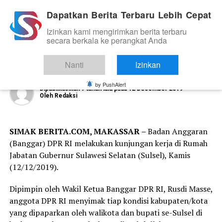
Dapatkan Berita Terbaru Lebih Cepat
Izinkan kami mengirimkan berita terbaru
BIROKRASI/PEMERINTAHAN
secara berkala ke perangkat Anda
Iqbal Paparkan Kebutuhan Makassar
di Kunjungan Banggar DPR RI
Nanti
Izinkan
by PushAlert
Dipublikasikan
7 tahun lalu
pada
12 Desember 2019
Oleh
Redaksi
SIMAK BERITA.COM, MAKASSAR –
Badan Anggaran
(Banggar) DPR RI melakukan kunjungan kerja di Rumah
Jabatan Gubernur Sulawesi Selatan (Sulsel), Kamis
(12/12/2019).
Dipimpin oleh Wakil Ketua Banggar DPR RI, Rusdi Masse,
anggota DPR RI menyimak tiap kondisi kabupaten/kota
yang dipaparkan oleh walikota dan bupati se-Sulsel di