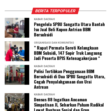
BERITA TERPOPULER
KABAR DAERAH
Pengelola SPBU Sangatta Utara Bantah
Isu Jual Beli Kupon Antrian BBM
Bersubsidi
ORGANISASI DAN KOMUNITAS
” Rapat Permata Soroti Kelangkaan
BBM Subsidi, 147 Sopir Truk Langsung
Jadi Peserta BPJS Ketenagakerjaan “
KABAR DAERAH
Polisi Tertibkan Penggunaan BBM
Bersubsidi di Dua SPBU Sangatta Utara,
Cegah Penyalahgunaan dan Urai
Antrean
KABAR DAERAH
Densus 88 Ingatkan Ancaman
Simpatisan JI, Sebarkan Paham Radikal
Lewat Bantuan Sosial dan Grup