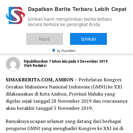
Dapatkan Berita Terbaru Lebih Cepat
Izinkan kami mengirimkan berita terbaru
ORGANISASI DAN KOMUNITAS
secara berkala ke perangkat Anda
Nahkoda Baru DPP GMNI Periode 2019 –
2022, Ketum DPC GMNI Enrekang :
Nanti
Izinkan
Selamat Untuk Nahkoda Baru DPP GMNI
by PushAlert
Dipublikasikan
7 tahun lalu
pada
3 Desember 2019
Oleh
Redaksi
SIMAKBERITA.COM, AMBON –
Perhelatan Kongres
Gerakan Mahasiswa Nasional Indonesia (GMNI) ke XXI
dilaksanakan di Kota Ambon, Provinsi Maluku yang
digelar sejak tanggal 28 November 2019 dan rencananya
akan berakhir tanggal 3 November 2019.
Banyaknya ucapan selamat yang datang dari berbagai
pengurus GMNI yang menghadiri Kongres ke XXI ini di