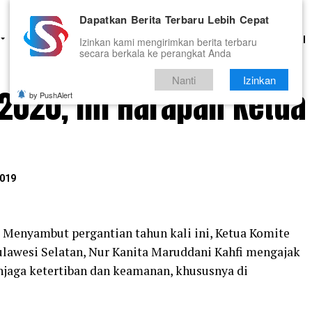
Dapatkan Berita Terbaru Lebih Cepat
HUKUM
PENDIDIKAN
OLAHRAGA
OPINI
TNI DAN POLRI
Izinkan kami mengirimkan berita terbaru
secara berkala ke perangkat Anda
Nanti
Izinkan
2020, Ini Harapan Ketua
by PushAlert
019
Menyambut pergantian tahun kali ini, Ketua Komite
lawesi Selatan, Nur Kanita Maruddani Kahfi mengajak
jaga ketertiban dan keamanan, khususnya di