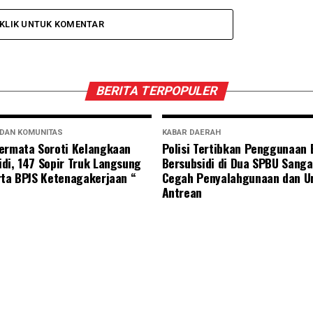
KLIK UNTUK KOMENTAR
BERITA TERPOPULER
 DAN KOMUNITAS
KABAR DAERAH
ermata Soroti Kelangkaan
Polisi Tertibkan Penggunaan
di, 147 Sopir Truk Langsung
Bersubsidi di Dua SPBU Sanga
rta BPJS Ketenagakerjaan “
Cegah Penyalahgunaan dan U
Antrean