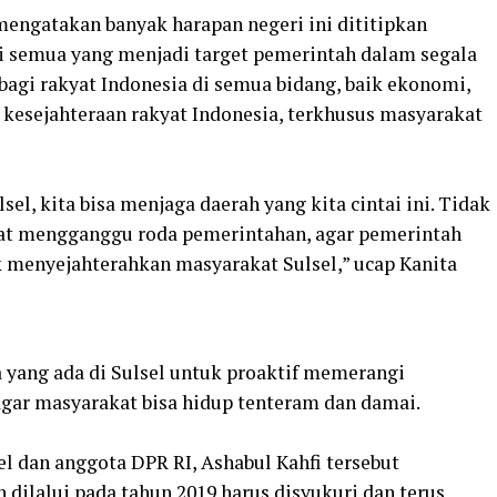
engatakan banyak harapan negeri ini dititipkan
ni semua yang menjadi target pemerintah dalam segala
agi rakyat Indonesia di semua bidang, baik ekonomi,
i kesejahteraan rakyat Indonesia, terkhusus masyarakat
el, kita bisa menjaga daerah yang kita cintai ini. Tidak
apat mengganggu roda pemerintahan, agar pemerintah
uk menyejahterahkan masyarakat Sulsel,” ucap Kanita
 yang ada di Sulsel untuk proaktif memerangi
 agar masyarakat bisa hidup tenteram dan damai.
l dan anggota DPR RI, Ashabul Kahfi tersebut
ilalui pada tahun 2019 harus disyukuri dan terus