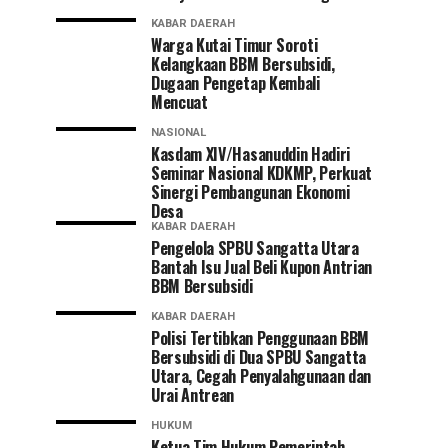
KABAR DAERAH
Warga Kutai Timur Soroti
Kelangkaan BBM Bersubsidi,
Dugaan Pengetap Kembali
Mencuat
NASIONAL
Kasdam XIV/Hasanuddin Hadiri
Seminar Nasional KDKMP, Perkuat
Sinergi Pembangunan Ekonomi
Desa
KABAR DAERAH
Pengelola SPBU Sangatta Utara
Bantah Isu Jual Beli Kupon Antrian
BBM Bersubsidi
KABAR DAERAH
Polisi Tertibkan Penggunaan BBM
Bersubsidi di Dua SPBU Sangatta
Utara, Cegah Penyalahgunaan dan
Urai Antrean
HUKUM
Ketua Tim Hukum Pemerintah