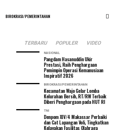
BIROKRASI/PEMERINTAHAN
TERBARU
POPULER
VIDEO
NASIONAL
Pangdam Hasanuddin Ukir
Prestasi, Raih Penghargaan
Pemimpin Operasi Kemanusiaan
Inspiratif 2026
BIROKRASI/PEMERINTAHAN
Kecamatan Wajo Gelar Lomba
Kelurahan Bersih, RT/RW Terbaik
Diberi Penghargaan pada HUT RI
TNI
Denpom XIV/4 Makassar Perbaiki
dan Cat Lapangan Voli, Tingkatkan
Kelayakan Fasilitas Olahraga