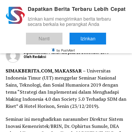
Dapatkan Berita Terbaru Lebih Cepat
Izinkan kami mengirimkan berita terbaru
KAMPUS
secara berkala ke perangkat Anda
UIT Gelar Seminar Nasional, Hadirkan
Direktur Sistem Inovasi Kemenristek
Nanti
Izinkan
by PushAlert
Dipublikasikan
7 tahun lalu
pada
23 Desember 2019
Oleh
Redaksi
SIMAKBERITA.COM, MAKASSAR –
Universitas
Indonesia Timur (UIT) menggelar Seminar Nasional
Sains, Teknologi, dan Sosial Humaniora 2019 dengan
tema “Strategi dan Implementasi dalam Menghadapi
Making Indonesia 4.0 dan Society 5.0 Terhadap SDM dan
Riset” di Hotel Horison, Senin (23/12/2019).
Seminar ini menghadirkan narasumber Direktur Sistem
Inovasi Kemenristek/BRIN, Dr. Ophirtus Sumule, DEA