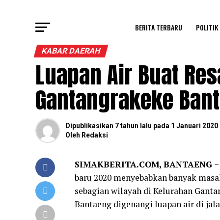
BERITA TERBARU
POLITIK
KABAR DAERAH
Luapan Air Buat Re
Gantangrakeke Ban
Dipublikasikan
7 tahun lalu
pada
1 Januari 2020
Oleh
Redaksi
SIMAKBERITA.COM, BANTAENG –
baru 2020 menyebabkan banyak masal
sebagian wilayah di Kelurahan Gant
Bantaeng digenangi luapan air di jal