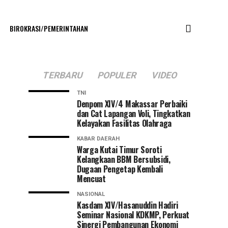
BIROKRASI/PEMERINTAHAN
TERBARU
POPULER
VIDEO
TNI
Denpom XIV/4 Makassar Perbaiki
dan Cat Lapangan Voli, Tingkatkan
Kelayakan Fasilitas Olahraga
KABAR DAERAH
Warga Kutai Timur Soroti
Kelangkaan BBM Bersubsidi,
Dugaan Pengetap Kembali
Mencuat
NASIONAL
Kasdam XIV/Hasanuddin Hadiri
Seminar Nasional KDKMP, Perkuat
Sinergi Pembangunan Ekonomi