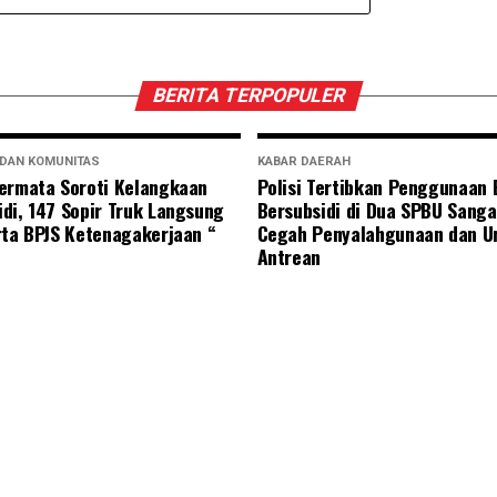
BERITA TERPOPULER
 DAN KOMUNITAS
KABAR DAERAH
ermata Soroti Kelangkaan
Polisi Tertibkan Penggunaan
di, 147 Sopir Truk Langsung
Bersubsidi di Dua SPBU Sanga
rta BPJS Ketenagakerjaan “
Cegah Penyalahgunaan dan U
Antrean