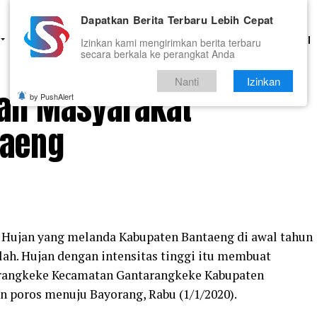
Dapatkan Berita Terbaru Lebih Cepat
HUKUM
PENDIDIKAN
OLAHRAGA
OPINI
TNI DAN POLRI
Izinkan kami mengirimkan berita terbaru
secara berkala ke perangkat Anda
Nanti
Izinkan
sah Masyarakat
by PushAlert
taeng
Hujan yang melanda Kabupaten Bantaeng di awal tahun
ah. Hujan dengan intensitas tinggi itu membuat
arangkeke Kecamatan Gantarangkeke Kabupaten
an poros menuju Bayorang, Rabu (1/1/2020).