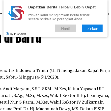
Dapatkan Berita Terbaru Lebih Cepat
HUKUM
PENDIDIKAN
OLAHRAGA
OPINI
TNI DAN POLRI
Izinkan kami mengirimkan berita terbaru
secara berkala ke perangkat Anda
Nanti
Izinkan
a di Barru
by PushAlert
ersitas Indonesia Timur (UIT) mengadakan Rapat Kerja
ru, Sabtu-Minggu (4-5/1/2020).
Dr. Andi Maryam, S.ST, SKM., M.Kes, Ketua Yayasan UIT
riati, S.Ag., M.Si, M.Kes, Wakil Rektor II Hj. Lismayana,
haerul Nur, S Farm., M.Kes, Wakil Rektor IV Zulkarnain
sarjana Prof. Dr. Hj. Maemunah Dawy, MS. Dekan FISIP