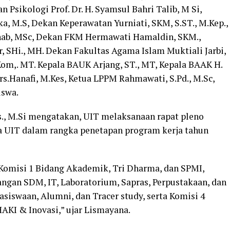
n Psikologi Prof. Dr. H. Syamsul Bahri Talib, M Si,
a, M.S, Dekan Keperawatan Yurniati, SKM, S.ST., M.Kep.,
ahab, MSc, Dekan FKM Hermawati Hamaldin, SKM.,
, SHi., MH. Dekan Fakultas Agama Islam Muktiali Jarbi,
Kom,. MT. Kepala BAUK Arjang, ST., MT, Kepala BAAK H.
Drs.Hanafi, M.Kes, Ketua LPPM Rahmawati, S.Pd., M.Sc,
iswa.
os., M.Si mengatakan, UIT melaksanaan rapat pleno
ja UIT dalam rangka penetapan program kerja tahun
 Komisi 1 Bidang Akademik, Tri Dharma, dan SPMI,
ngan SDM, IT, Laboratorium, Sapras, Perpustakaan, dan
iswaan, Alumni, dan Tracer study, serta Komisi 4
AKI & Inovasi,” ujar Lismayana.