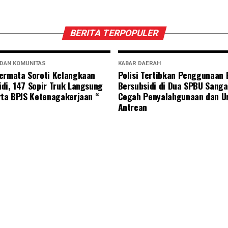
BERITA TERPOPULER
 DAN KOMUNITAS
KABAR DAERAH
ermata Soroti Kelangkaan
Polisi Tertibkan Penggunaan
di, 147 Sopir Truk Langsung
Bersubsidi di Dua SPBU Sanga
rta BPJS Ketenagakerjaan “
Cegah Penyalahgunaan dan U
Antrean