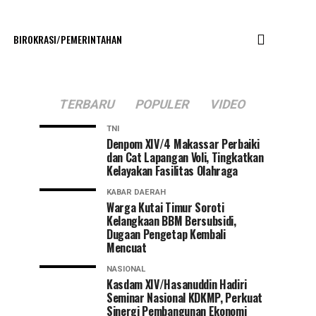
BIROKRASI/PEMERINTAHAN
TERBARU
POPULER
VIDEO
TNI
Denpom XIV/4 Makassar Perbaiki
dan Cat Lapangan Voli, Tingkatkan
Kelayakan Fasilitas Olahraga
KABAR DAERAH
Warga Kutai Timur Soroti
Kelangkaan BBM Bersubsidi,
Dugaan Pengetap Kembali
Mencuat
NASIONAL
Kasdam XIV/Hasanuddin Hadiri
Seminar Nasional KDKMP, Perkuat
Sinergi Pembangunan Ekonomi