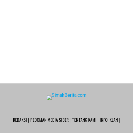
REDAKSI |
PEDOMAN MEDIA SIBER |
TENTANG KAMI |
INFO IKLAN |