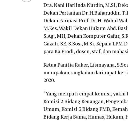
Dra. Nani Harlinda Nurdin, M.Si, Deka
Dekan Pertanian Dr. H.Baharuddin Tik
Dekan Farmasi Prof. Dr. H. Wahid W
M.Kes. Wakil Dekan Hukum Abd. Basir
S.Ag., MH, Dekan Komputer Gafur, S.
Gazali, SE, S.Sos., M.Si, Kepala LPM 
para Ka Prodi, dosen, staf, dan mahas
Ketua Panitia Raker, Lismayana, S.S
merupakan rangkaian dari rapat ker
2020.
“Yang meliputi empat komisi, yakni
Komisi 2 Bidang Keuangan, Pengemba
Umum, Komisi 3 Bidang PMB, Kemahas
Bidang Kerja Sama, Humas, Hukum, H