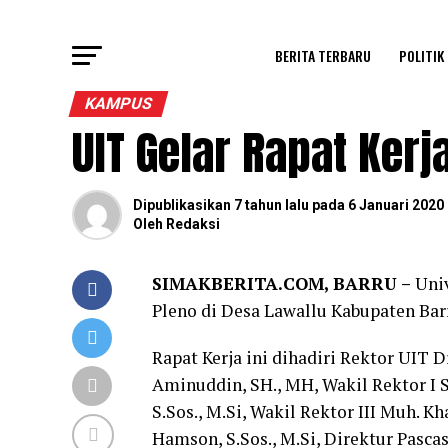
BERITA TERBARU
POLITIK
KAMPUS
UIT Gelar Rapat Kerj
Dipublikasikan
7 tahun lalu
pada
6 Januari 2020
Oleh
Redaksi
SIMAKBERITA.COM, BARRU –
Univ
Pleno di Desa Lawallu Kabupaten Bar
Rapat Kerja ini dihadiri Rektor UIT 
Aminuddin, SH., MH, Wakil Rektor I Su
S.Sos., M.Si, Wakil Rektor III Muh. K
Hamson, S.Sos., M.Si, Direktur Pasca