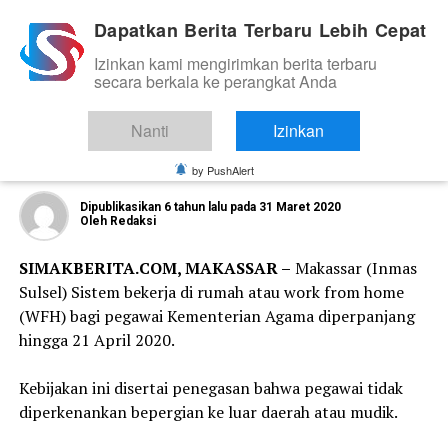
Dapatkan Berita Terbaru Lebih Cepat
Izinkan kami mengirimkan berita terbaru
BIROKRASI/PEMERINTAHAN
secara berkala ke perangkat Anda
Kakanwil Kemenag Sulsel: Masa
Bekerja dari Rumah Diperpanjang
Nanti
Izinkan
Sampai 21 April 2020
by PushAlert
Dipublikasikan
6 tahun lalu
pada
31 Maret 2020
Oleh
Redaksi
SIMAKBERITA.COM, MAKASSAR –
Makassar (Inmas
Sulsel) Sistem bekerja di rumah atau work from home
(WFH) bagi pegawai Kementerian Agama diperpanjang
hingga 21 April 2020.
Kebijakan ini disertai penegasan bahwa pegawai tidak
diperkenankan bepergian ke luar daerah atau mudik.