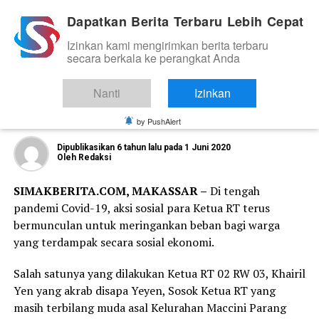
Dapatkan Berita Terbaru Lebih Cepat
Izinkan kami mengirimkan berita terbaru
TOKOH
secara berkala ke perangkat Anda
Layak Ditiru, Aksi Kepedulian Ketua RT
Khairil Yen Tuai Berbagai Pujian dari
Nanti
Izinkan
Warga Makassar
by PushAlert
Dipublikasikan
6 tahun lalu
pada
1 Juni 2020
Oleh
Redaksi
SIMAKBERITA.COM, MAKASSAR –
Di tengah
pandemi Covid-19, aksi sosial para Ketua RT terus
bermunculan untuk meringankan beban bagi warga
yang terdampak secara sosial ekonomi.
Salah satunya yang dilakukan Ketua RT 02 RW 03, Khairil
Yen yang akrab disapa Yeyen, Sosok Ketua RT yang
masih terbilang muda asal Kelurahan Maccini Parang