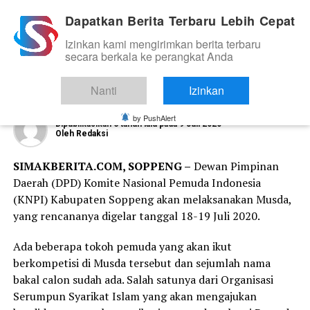
Dapatkan Berita Terbaru Lebih Cepat
Izinkan kami mengirimkan berita terbaru
ORGANISASI DAN KOMUNITAS
secara berkala ke perangkat Anda
Kader Serumpun Syarikat Islam Siap
Bertarung di Musda KNPI Soppeng
Nanti
Izinkan
by PushAlert
Dipublikasikan
6 tahun lalu
pada
9 Juli 2020
Oleh
Redaksi
SIMAKBERITA.COM, SOPPENG –
Dewan Pimpinan
Daerah (DPD) Komite Nasional Pemuda Indonesia
(KNPI) Kabupaten Soppeng akan melaksanakan Musda,
yang rencananya digelar tanggal 18-19 Juli 2020.
Ada beberapa tokoh pemuda yang akan ikut
berkompetisi di Musda tersebut dan sejumlah nama
bakal calon sudah ada. Salah satunya dari Organisasi
Serumpun Syarikat Islam yang akan mengajukan