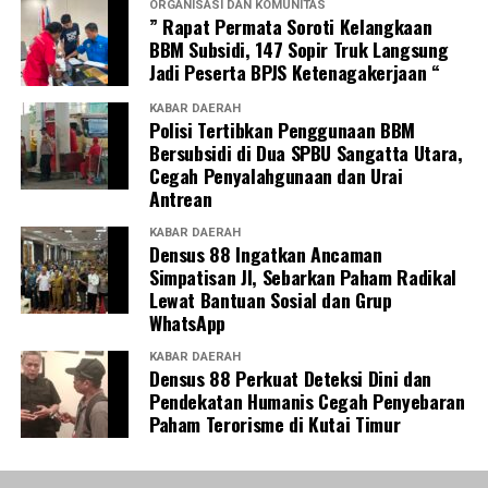
ORGANISASI DAN KOMUNITAS
” Rapat Permata Soroti Kelangkaan
BBM Subsidi, 147 Sopir Truk Langsung
Jadi Peserta BPJS Ketenagakerjaan “
KABAR DAERAH
Polisi Tertibkan Penggunaan BBM
Bersubsidi di Dua SPBU Sangatta Utara,
Cegah Penyalahgunaan dan Urai
Antrean
KABAR DAERAH
Densus 88 Ingatkan Ancaman
Simpatisan JI, Sebarkan Paham Radikal
Lewat Bantuan Sosial dan Grup
WhatsApp
KABAR DAERAH
Densus 88 Perkuat Deteksi Dini dan
Pendekatan Humanis Cegah Penyebaran
Paham Terorisme di Kutai Timur