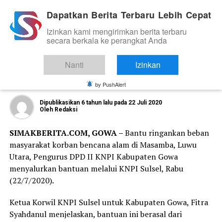
Dapatkan Berita Terbaru Lebih Cepat
Izinkan kami mengirimkan berita terbaru
ORGANISASI DAN KOMUNITAS
secara berkala ke perangkat Anda
Melalui KNPI Sulsel, KNPI Gowa
Salurkan Bantuan Kemanusiaan Untuk
Nanti
Izinkan
Masamba
by PushAlert
Dipublikasikan
6 tahun lalu
pada
22 Juli 2020
Oleh
Redaksi
SIMAKBERITA.COM, GOWA –
Bantu ringankan beban
masyarakat korban bencana alam di Masamba, Luwu
Utara, Pengurus DPD II KNPI Kabupaten Gowa
menyalurkan bantuan melalui KNPI Sulsel, Rabu
(22/7/2020).
Ketua Korwil KNPI Sulsel untuk Kabupaten Gowa, Fitra
Syahdanul menjelaskan, bantuan ini berasal dari