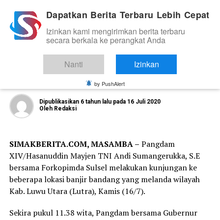
Dapatkan Berita Terbaru Lebih Cepat
Izinkan kami mengirimkan berita terbaru
NEWS
secara berkala ke perangkat Anda
Pangdam Hasanuddin Bersama
Forkopimda Sulsel Kunjungi Lokasi
Nanti
Izinkan
Banjir Bandang di Lutra
by PushAlert
Dipublikasikan
6 tahun lalu
pada
16 Juli 2020
Oleh
Redaksi
SIMAKBERITA.COM, MASAMBA –
Pangdam
XIV/Hasanuddin Mayjen TNI Andi Sumangerukka, S.E
bersama Forkopimda Sulsel melakukan kunjungan ke
beberapa lokasi banjir bandang yang melanda wilayah
Kab. Luwu Utara (Lutra), Kamis (16/7).
Sekira pukul 11.38 wita, Pangdam bersama Gubernur