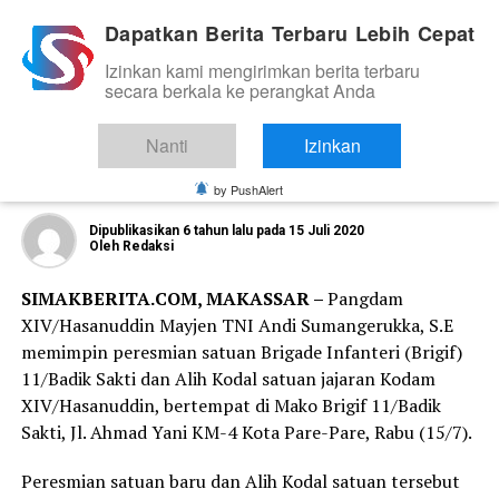
Dapatkan Berita Terbaru Lebih Cepat
Izinkan kami mengirimkan berita terbaru
TNI DAN POLRI
secara berkala ke perangkat Anda
Pangdam Hasanuddin Pimpin Upacara
Peresmian Brigif 11/Badik Sakti dan
Nanti
Izinkan
Alih Kodal Satuan
by PushAlert
Dipublikasikan
6 tahun lalu
pada
15 Juli 2020
Oleh
Redaksi
SIMAKBERITA.COM, MAKASSAR –
Pangdam
XIV/Hasanuddin Mayjen TNI Andi Sumangerukka, S.E
memimpin peresmian satuan Brigade Infanteri (Brigif)
11/Badik Sakti dan Alih Kodal satuan jajaran Kodam
XIV/Hasanuddin, bertempat di Mako Brigif 11/Badik
Sakti, Jl. Ahmad Yani KM-4 Kota Pare-Pare, Rabu (15/7).
Peresmian satuan baru dan Alih Kodal satuan tersebut