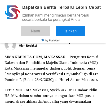
Dapatkan Berita Terbaru Lebih Cepat
Izinkan kami mengirimkan berita terbaru
ORGANISASI DAN KOMUNITAS
secara berkala ke perangkat Anda
MUI Kota Makassar Gelar Dialog
Publik
Nanti
Izinkan
by PushAlert
Dipublikasikan
6 tahun lalu
pada
23 September 2020
Oleh
Redaksi
SIMAKBERITA.COM, MAKASSAR –
Pengurus Komisi
Dakwah dan Pendidikan Majelis Ulama Indonesia (MUI)
Kota Makassar menggelar dialog publik dengan tema
“Menyikapi Kontraversi Sertifikasi Dai/Muballigh di Era
Pandemi”, (Rabu, 23/9/2020), di Hotel Aston Makassar.
Ketua MUI Kota Makassar, Syekh AG. Dr. H. Baharuddin
HS. MA. dalam sambutannya mengatakan MUI pusat
menolak sertifikasi dai/muballiq yang diwacanakan