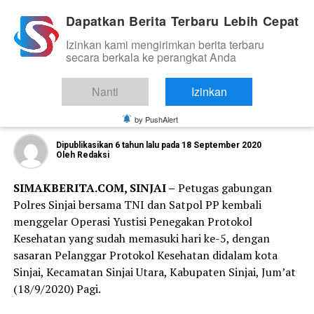
Dapatkan Berita Terbaru Lebih Cepat
Izinkan kami mengirimkan berita terbaru
TNI DAN POLRI
secara berkala ke perangkat Anda
Ops Yustisi Hari Ke-5, Polres Sinjai
Bersama TNI dan Satpol PP Rutin Gelar
Nanti
Izinkan
Operasi
by PushAlert
Dipublikasikan
6 tahun lalu
pada
18 September 2020
Oleh
Redaksi
SIMAKBERITA.COM, SINJAI –
Petugas gabungan
Polres Sinjai bersama TNI dan Satpol PP kembali
menggelar Operasi Yustisi Penegakan Protokol
Kesehatan yang sudah memasuki hari ke-5, dengan
sasaran Pelanggar Protokol Kesehatan didalam kota
Sinjai, Kecamatan Sinjai Utara, Kabupaten Sinjai, Jum’at
(18/9/2020) Pagi.