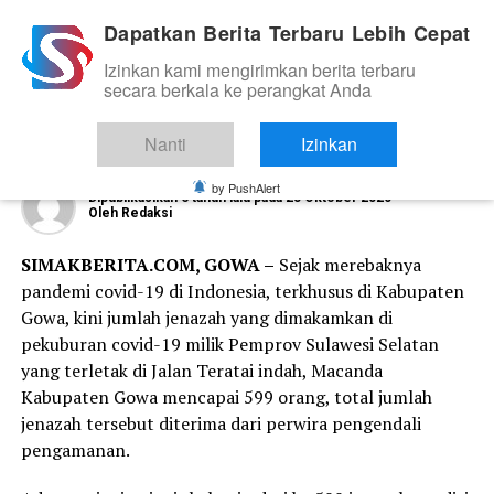
Dapatkan Berita Terbaru Lebih Cepat
Izinkan kami mengirimkan berita terbaru
TNI DAN POLRI
secara berkala ke perangkat Anda
Polres Gowa Himbau Warga, Patuhi
Protokol Kesehatan
Nanti
Izinkan
by PushAlert
Dipublikasikan
6 tahun lalu
pada
25 Oktober 2020
Oleh
Redaksi
SIMAKBERITA.COM, GOWA –
Sejak merebaknya
pandemi covid-19 di Indonesia, terkhusus di Kabupaten
Gowa, kini jumlah jenazah yang dimakamkan di
pekuburan covid-19 milik Pemprov Sulawesi Selatan
yang terletak di Jalan Teratai indah, Macanda
Kabupaten Gowa mencapai 599 orang, total jumlah
jenazah tersebut diterima dari perwira pengendali
pengamanan.