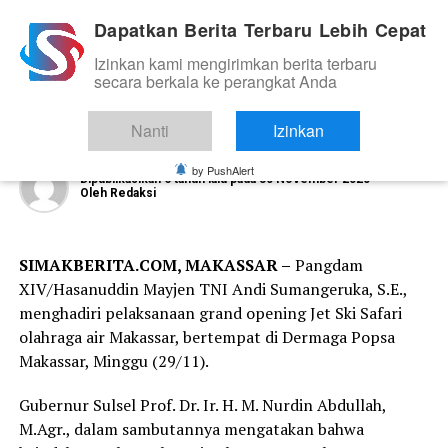
Dapatkan Berita Terbaru Lebih Cepat
Izinkan kami mengirimkan berita terbaru
TNI
secara berkala ke perangkat Anda
Pangdam Hasanuddin Hadiri Grand
Opening Olah Raga Air
Nanti
Izinkan
by PushAlert
Dipublikasikan
6 tahun lalu
pada
30 November 2020
Oleh
Redaksi
SIMAKBERITA.COM, MAKASSAR –
Pangdam
XIV/Hasanuddin Mayjen TNI Andi Sumangeruka, S.E.,
menghadiri pelaksanaan grand opening Jet Ski Safari
olahraga air Makassar, bertempat di Dermaga Popsa
Makassar, Minggu (29/11).
Gubernur Sulsel Prof. Dr. Ir. H. M. Nurdin Abdullah,
M.Agr., dalam sambutannya mengatakan bahwa