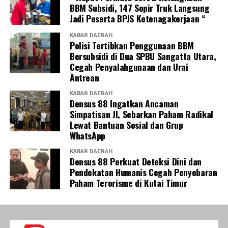
BBM Subsidi, 147 Sopir Truk Langsung
Jadi Peserta BPJS Ketenagakerjaan “
KABAR DAERAH
Polisi Tertibkan Penggunaan BBM
Bersubsidi di Dua SPBU Sangatta Utara,
Cegah Penyalahgunaan dan Urai
Antrean
KABAR DAERAH
Densus 88 Ingatkan Ancaman
Simpatisan JI, Sebarkan Paham Radikal
Lewat Bantuan Sosial dan Grup
WhatsApp
KABAR DAERAH
Densus 88 Perkuat Deteksi Dini dan
Pendekatan Humanis Cegah Penyebaran
Paham Terorisme di Kutai Timur