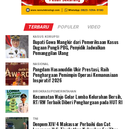
TERBARU
POPULER
VIDEO
KASUS KORUPSI
Bupati Gowa Mangkir dari Pemeriksaan Kasus
Dugaan Pungli PBG, Penyidik Jadwalkan
Pemanggilan Ulang
NASIONAL
Pangdam Hasanuddin Ukir Prestasi, Raih
Penghargaan Pemimpin Operasi Kemanusiaan
Inspiratif 2026
BIROKRASI/PEMERINTAHAN
Kecamatan Wajo Gelar Lomba Kelurahan Bersih,
RT/RW Terbaik Diberi Penghargaan pada HUT RI
TNI
Denpom XIV/4 Makassar Perbaiki dan Cat