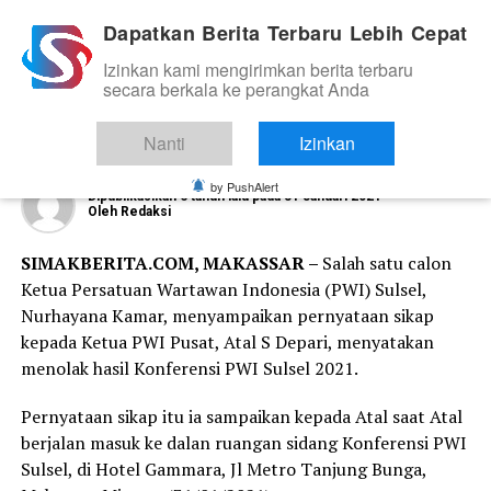
Dapatkan Berita Terbaru Lebih Cepat
Izinkan kami mengirimkan berita terbaru
NEWS
secara berkala ke perangkat Anda
Nurhayana Kamar Tolak Hasil
Konferensi PWI Sulsel
Nanti
Izinkan
by PushAlert
Dipublikasikan
6 tahun lalu
pada
31 Januari 2021
Oleh
Redaksi
SIMAKBERITA.COM, MAKASSAR –
Salah satu calon
Ketua Persatuan Wartawan Indonesia (PWI) Sulsel,
Nurhayana Kamar, menyampaikan pernyataan sikap
kepada Ketua PWI Pusat, Atal S Depari, menyatakan
menolak hasil Konferensi PWI Sulsel 2021.
Pernyataan sikap itu ia sampaikan kepada Atal saat Atal
berjalan masuk ke dalan ruangan sidang Konferensi PWI
Sulsel, di Hotel Gammara, Jl Metro Tanjung Bunga,