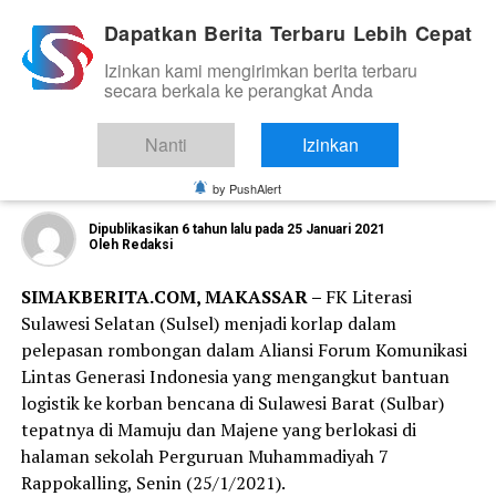
Dapatkan Berita Terbaru Lebih Cepat
Izinkan kami mengirimkan berita terbaru
ORGANISASI DAN KOMUNITAS
secara berkala ke perangkat Anda
Wujud Peduli, FK Literasi Sulsel
Salurkan Bantuan ke Korban Gempa
Nanti
Izinkan
Sulbar
by PushAlert
Dipublikasikan
6 tahun lalu
pada
25 Januari 2021
Oleh
Redaksi
SIMAKBERITA.COM, MAKASSAR –
FK Literasi
Sulawesi Selatan (Sulsel) menjadi korlap dalam
pelepasan rombongan dalam Aliansi Forum Komunikasi
Lintas Generasi Indonesia yang mengangkut bantuan
logistik ke korban bencana di Sulawesi Barat (Sulbar)
tepatnya di Mamuju dan Majene yang berlokasi di
halaman sekolah Perguruan Muhammadiyah 7
Rappokalling, Senin (25/1/2021).