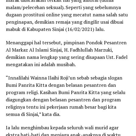
marak dibicarakan terkait hal yang amoral (dunia
malam/pelecehan seksual). Seperti yang sebelumnya
dugaan prostitusi online yang mecatut nama salah satu
penginapan, demikian remaja yang dingilir usai dibuai
mabuk di Kabupaten Sinjai (16/02/2021) lalu.
Menanggapi hal tersebut, pimpinan Pondok Pesantren
Al Markaz Al Islami Sinjai, H. Fadhlullah Marzuki,
demikian nama lengkap yang sering disapaan Ust. Fadel
mengatakan ini adalah musibah.
“Innalilahi Wainna Ilaihi Roji’un sebab sebagia slogan
Bumi Panrita Kitta dengan belasan pesantren dan
program religi. Kasihan Bumi Panrita Kitta yang selalu
diagungkan dengan belasan pesantren dan program
religinya tentu ini pekerjaan rumah besar bagi kita
semua di Sinjai,” kata dia.
Ia lalu menghimbau kepada seluruh wali murid agar
ekstra hati-hati dan menjaga anak-anaknya di waktu