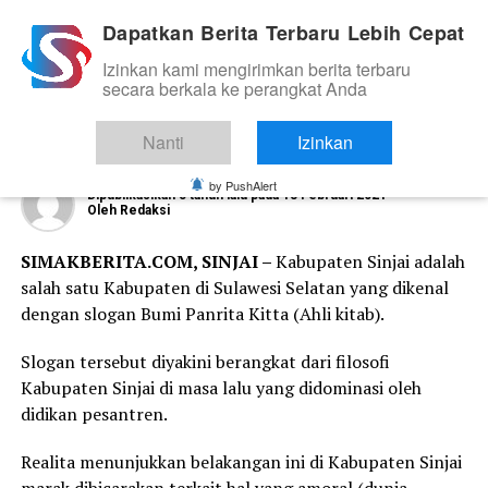
Dapatkan Berita Terbaru Lebih Cepat
Izinkan kami mengirimkan berita terbaru
NEWS
secara berkala ke perangkat Anda
Ustaz Fadel: Innalilahi Wainna Ilaihi
Roji’un “Panrita Kitta”
Nanti
Izinkan
by PushAlert
Dipublikasikan
5 tahun lalu
pada
18 Februari 2021
Oleh
Redaksi
SIMAKBERITA.COM, SINJAI –
Kabupaten Sinjai adalah
salah satu Kabupaten di Sulawesi Selatan yang dikenal
dengan slogan Bumi Panrita Kitta (Ahli kitab).
Slogan tersebut diyakini berangkat dari filosofi
Kabupaten Sinjai di masa lalu yang didominasi oleh
didikan pesantren.
Realita menunjukkan belakangan ini di Kabupaten Sinjai