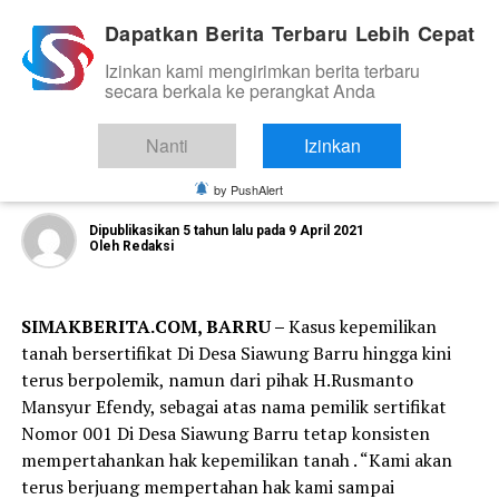
Dapatkan Berita Terbaru Lebih Cepat
Izinkan kami mengirimkan berita terbaru
TNI DAN POLRI
secara berkala ke perangkat Anda
Polres Barru Amankan Rencana
Pemagaran Lokasi SHM 001 di Desa
Nanti
Izinkan
Siawug
by PushAlert
Dipublikasikan
5 tahun lalu
pada
9 April 2021
Oleh
Redaksi
SIMAKBERITA.COM, BARRU –
Kasus kepemilikan
tanah bersertifikat Di Desa Siawung Barru hingga kini
terus berpolemik, namun dari pihak H.Rusmanto
Mansyur Efendy, sebagai atas nama pemilik sertifikat
Nomor 001 Di Desa Siawung Barru tetap konsisten
mempertahankan hak kepemilikan tanah . “Kami akan
terus berjuang mempertahan hak kami sampai