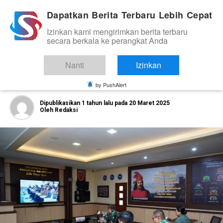
Dapatkan Berita Terbaru Lebih Cepat
Izinkan kami mengirimkan berita terbaru
NASIONAL
secara berkala ke perangkat Anda
Kasdam XIV/Hasanuddin Ikuti Puncak
Acara Rakornas Penanggulangan
Nanti
Izinkan
Bencana 2025 Secara Virtual
by PushAlert
Dipublikasikan
1 tahun lalu
pada
20 Maret 2025
Oleh
Redaksi