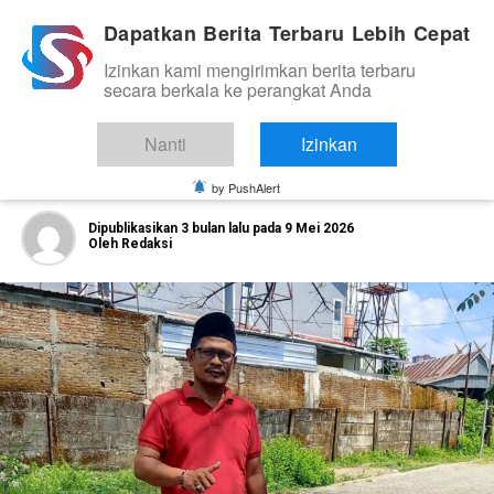
Dapatkan Berita Terbaru Lebih Cepat
Izinkan kami mengirimkan berita terbaru
ORGANISASI DAN KOMUNITAS
secara berkala ke perangkat Anda
Ketua PAC Panakkukang Ormas Semut
Hitam Apresiasi Wali Kota Munafri
Nanti
Izinkan
Raih Penghargaan Paritrana Award
by PushAlert
Dipublikasikan
3 bulan lalu
pada
9 Mei 2026
Oleh
Redaksi