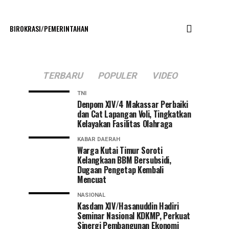
BIROKRASI/PEMERINTAHAN
TERBARU
POPULER
VIDEO
TNI
Denpom XIV/4 Makassar Perbaiki
dan Cat Lapangan Voli, Tingkatkan
Kelayakan Fasilitas Olahraga
KABAR DAERAH
Warga Kutai Timur Soroti
Kelangkaan BBM Bersubsidi,
Dugaan Pengetap Kembali
Mencuat
NASIONAL
Kasdam XIV/Hasanuddin Hadiri
Seminar Nasional KDKMP, Perkuat
Sinergi Pembangunan Ekonomi