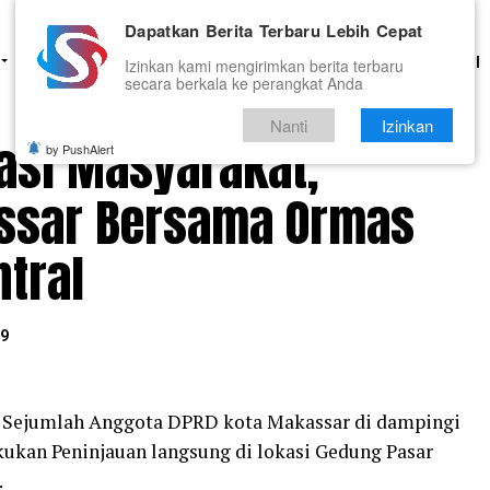
Dapatkan Berita Terbaru Lebih Cepat
HUKUM
PENDIDIKAN
OLAHRAGA
OPINI
TNI DAN POLRI
Izinkan kami mengirimkan berita terbaru
secara berkala ke perangkat Anda
Nanti
Izinkan
rasi Masyarakat,
by PushAlert
ssar Bersama Ormas
ntral
19
 Sejumlah Anggota DPRD kota Makassar di dampingi
ukan Peninjauan langsung di lokasi Gedung Pasar
.