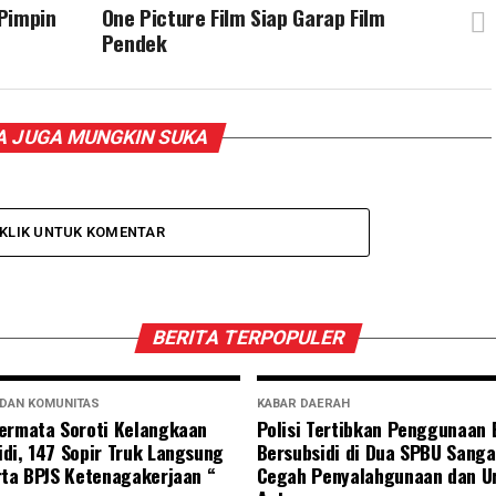
Pimpin
One Picture Film Siap Garap Film
Pendek
 JUGA MUNGKIN SUKA
KLIK UNTUK KOMENTAR
BERITA TERPOPULER
 DAN KOMUNITAS
KABAR DAERAH
ermata Soroti Kelangkaan
Polisi Tertibkan Penggunaan
di, 147 Sopir Truk Langsung
Bersubsidi di Dua SPBU Sanga
rta BPJS Ketenagakerjaan “
Cegah Penyalahgunaan dan U