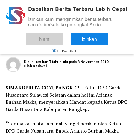
Dapatkan Berita Terbaru Lebih Cepat
Izinkan kami mengirimkan berita terbaru
ORGANISASI DAN KOMUNITAS
secara berkala ke perangkat Anda
Ketua DPD Garda Nusantara Serahkan
Mandat Kepengurusan DPC Garda
Nanti
Izinkan
Nusantara Kabupaten Pangkep
by PushAlert
Dipublikasikan
7 tahun lalu
pada
3 November 2019
Oleh
Redaksi
SIMAKBERITA.COM, PANGKEP
– Ketua DPD Garda
Nusantara Sulawesi Selatan dalam hal ini Arianto
Burhan Makka, menyerahkan Mandat kepada Ketua DPC
Garda Nusantara Kabupaten Pangkep.
“Terima kasih atas amanah yang diberikan oleh Ketua
DPD Garda Nusantara, Bapak Arianto Burhan Makka