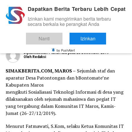
Dapatkan Berita Terbaru Lebih Cepat
Izinkan kami mengirimkan berita terbaru
ORGANISASI DAN KOMUNITAS
secara berkala ke perangkat Anda
Masuk Desa, Ini yang Dilakukan
Komunitas IT Maros
Nanti
Izinkan
by PushAlert
Dipublikasikan
7 tahun lalu
pada
28 Desember 2019
Oleh
Redaksi
SIMAKBERITA.COM, MAROS –
Sejumlah staf dan
aparatur Desa Patontongan dan bBontomate’ne
Kabupaten Maros
mengikuti Sosialiasasi Teknologi Informasi di desa yang
dilaksanakan oleh sejumah mahasiswa dan pegiat IT
yang tergabung dalam Komunitas IT Maros, Kamis-
Jumat (26-27/12/2019).
Menurut Fatmawati, S.Kom, selaku Ketua Komunitas IT