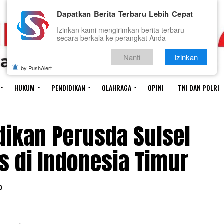
Dapatkan Berita Terbaru Lebih Cepat
Izinkan kami mengirimkan berita terbaru
secara berkala ke perangkat Anda
Nanti
Izinkan
by PushAlert
HUKUM
PENDIDIKAN
OLAHRAGA
OPINI
TNI DAN POLRI
dikan Perusda Sulsel
s di Indonesia Timur
0