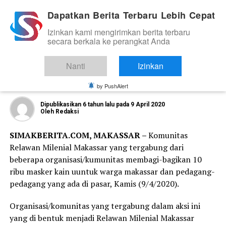
Dapatkan Berita Terbaru Lebih Cepat
Izinkan kami mengirimkan berita terbaru
KESEHATAN
secara berkala ke perangkat Anda
Tanggap Covid-19, Relawan Milenial
Makassar Berbagi 12 Ribu Masker ke
Nanti
Izinkan
Warga
by PushAlert
Dipublikasikan
6 tahun lalu
pada
9 April 2020
Oleh
Redaksi
SIMAKBERITA.COM, MAKASSAR –
Komunitas
Relawan Milenial Makassar yang tergabung dari
beberapa organisasi/kumunitas membagi-bagikan 10
ribu masker kain uuntuk warga makassar dan pedagang-
pedagang yang ada di pasar, Kamis (9/4/2020).
Organisasi/komunitas yang tergabung dalam aksi ini
yang di bentuk menjadi Relawan Milenial Makassar