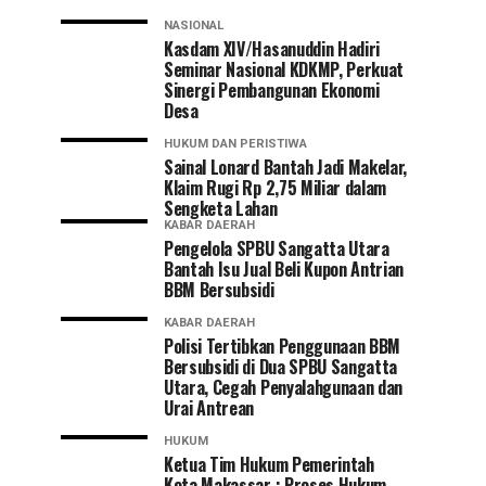
NASIONAL
Kasdam XIV/Hasanuddin Hadiri
Seminar Nasional KDKMP, Perkuat
Sinergi Pembangunan Ekonomi
Desa
HUKUM DAN PERISTIWA
Sainal Lonard Bantah Jadi Makelar,
Klaim Rugi Rp 2,75 Miliar dalam
Sengketa Lahan
KABAR DAERAH
Pengelola SPBU Sangatta Utara
Bantah Isu Jual Beli Kupon Antrian
BBM Bersubsidi
KABAR DAERAH
Polisi Tertibkan Penggunaan BBM
Bersubsidi di Dua SPBU Sangatta
Utara, Cegah Penyalahgunaan dan
Urai Antrean
HUKUM
Ketua Tim Hukum Pemerintah
Kota Makassar : Proses Hukum