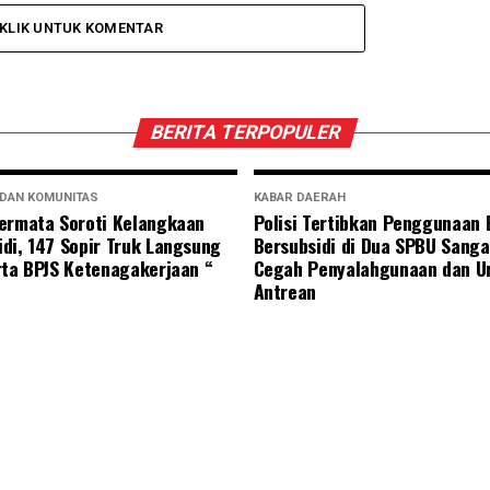
KLIK UNTUK KOMENTAR
BERITA TERPOPULER
 DAN KOMUNITAS
KABAR DAERAH
ermata Soroti Kelangkaan
Polisi Tertibkan Penggunaan
di, 147 Sopir Truk Langsung
Bersubsidi di Dua SPBU Sanga
rta BPJS Ketenagakerjaan “
Cegah Penyalahgunaan dan U
Antrean