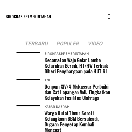
BIROKRASI/PEMERINTAHAN
TERBARU
POPULER
VIDEO
BIROKRASI/PEMERINTAHAN
Kecamatan Wajo Gelar Lomba
Kelurahan Bersih, RT/RW Terbaik
Diberi Penghargaan pada HUT RI
TNI
Denpom XIV/4 Makassar Perbaiki
dan Cat Lapangan Voli, Tingkatkan
Kelayakan Fasilitas Olahraga
KABAR DAERAH
Warga Kutai Timur Soroti
Kelangkaan BBM Bersubsidi,
Dugaan Pengetap Kembali
Mencuat