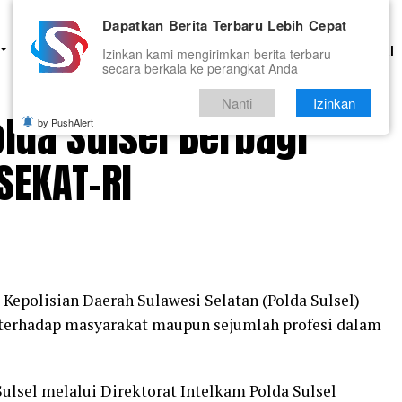
Dapatkan Berita Terbaru Lebih Cepat
HUKUM
PENDIDIKAN
OLAHRAGA
OPINI
TNI DAN POLRI
Izinkan kami mengirimkan berita terbaru
secara berkala ke perangkat Anda
Nanti
Izinkan
olda Sulsel Berbagi
by PushAlert
SEKAT-RI
Kepolisian Daerah Sulawesi Selatan (Polda Sulsel)
terhadap masyarakat maupun sejumlah profesi dalam
lsel melalui Direktorat Intelkam Polda Sulsel