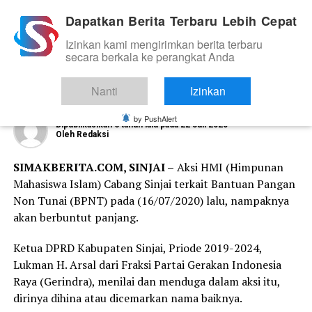
Dapatkan Berita Terbaru Lebih Cepat
Izinkan kami mengirimkan berita terbaru
NEWS
secara berkala ke perangkat Anda
Demo Soal BPNT, Ketua DPRD Sinjai
Polisikan Pengurus HMI
Nanti
Izinkan
by PushAlert
Dipublikasikan
6 tahun lalu
pada
22 Juli 2020
Oleh
Redaksi
SIMAKBERITA.COM, SINJAI –
Aksi HMI (Himpunan
Mahasiswa Islam) Cabang Sinjai terkait Bantuan Pangan
Non Tunai (BPNT) pada (16/07/2020) lalu, nampaknya
akan berbuntut panjang.
Ketua DPRD Kabupaten Sinjai, Priode 2019-2024,
Lukman H. Arsal dari Fraksi Partai Gerakan Indonesia
Raya (Gerindra), menilai dan menduga dalam aksi itu,
dirinya dihina atau dicemarkan nama baiknya.