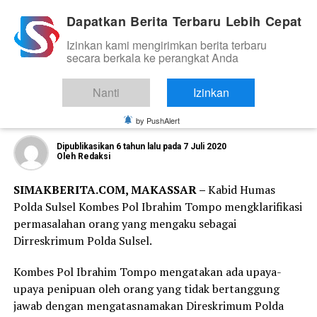
Dapatkan Berita Terbaru Lebih Cepat
Izinkan kami mengirimkan berita terbaru
NEWS
secara berkala ke perangkat Anda
Kabid Humas Klarifikasi Soal Orang
yang Mengaku Direskrimum Polda
Nanti
Izinkan
Sulsel
by PushAlert
Dipublikasikan
6 tahun lalu
pada
7 Juli 2020
Oleh
Redaksi
SIMAKBERITA.COM, MAKASSAR –
Kabid Humas
Polda Sulsel Kombes Pol Ibrahim Tompo mengklarifikasi
permasalahan orang yang mengaku sebagai
Dirreskrimum Polda Sulsel.
Kombes Pol Ibrahim Tompo mengatakan ada upaya-
upaya penipuan oleh orang yang tidak bertanggung
jawab dengan mengatasnamakan Direskrimum Polda