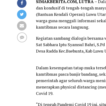
SIMAKBERITA.COM, LUTRA –
Dala
dan kondusif di tengah-tengah masya
(Bantuan Kendali Operasi) Luwu Utar
warga guna menggali informasi sek
kamtibmas secara langsung.
Kegiatan sambang dialogis bersama w
Sat Sabhara Iptu Syamsul Bahri, S.P
Desa Radda Kec.Baebunta, Kab Luwu U
Dalam kesempatan tatap muka terse
kamtibmas pasca banjir bandang, se
pemerintah agar seluruh warga meni
menerapkan physical distancing (men
Covid 19.
“Di tengah Pandemi Covid 19 ini, si