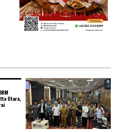
 BBM
tta Utara,
rai