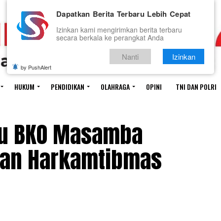
Dapatkan Berita Terbaru Lebih Cepat
Izinkan kami mengirimkan berita terbaru
secara berkala ke perangkat Anda
Nanti
Izinkan
by PushAlert
HUKUM
PENDIDIKAN
OLAHRAGA
OPINI
TNI DAN POLRI
wu BKO Masamba
an Harkamtibmas