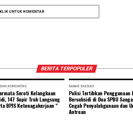
KLIK UNTUK KOMENTAR
BERITA TERPOPULER
 DAN KOMUNITAS
KABAR DAERAH
ermata Soroti Kelangkaan
Polisi Tertibkan Penggunaan
di, 147 Sopir Truk Langsung
Bersubsidi di Dua SPBU Sanga
rta BPJS Ketenagakerjaan “
Cegah Penyalahgunaan dan U
Antrean