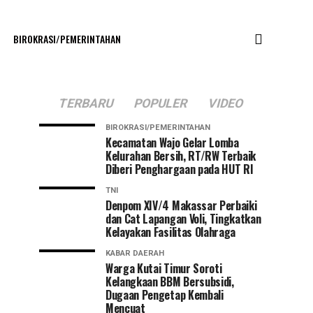
BIROKRASI/PEMERINTAHAN
TERBARU
POPULER
VIDEO
BIROKRASI/PEMERINTAHAN
Kecamatan Wajo Gelar Lomba
Kelurahan Bersih, RT/RW Terbaik
Diberi Penghargaan pada HUT RI
TNI
Denpom XIV/4 Makassar Perbaiki
dan Cat Lapangan Voli, Tingkatkan
Kelayakan Fasilitas Olahraga
KABAR DAERAH
Warga Kutai Timur Soroti
Kelangkaan BBM Bersubsidi,
Dugaan Pengetap Kembali
Mencuat