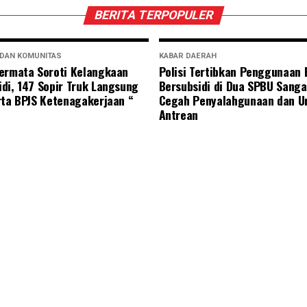
BERITA TERPOPULER
 DAN KOMUNITAS
KABAR DAERAH
ermata Soroti Kelangkaan
Polisi Tertibkan Penggunaan
di, 147 Sopir Truk Langsung
Bersubsidi di Dua SPBU Sanga
rta BPJS Ketenagakerjaan “
Cegah Penyalahgunaan dan U
Antrean