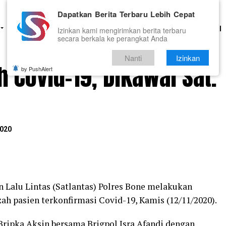
Dapatkan Berita Terbaru Lebih Cepat
HUKUM
PENDIDIKAN
OLAHRAGA
OPINI
TNI DAN POLRI
Izinkan kami mengirimkan berita terbaru
secara berkala ke perangkat Anda
Nanti
Izinkan
Covid-19, Dikawal Sat.
by PushAlert
020
n Lalu Lintas (Satlantas) Polres Bone melakukan
 pasien terkonfirmasi Covid-19, Kamis (12/11/2020).
Bripka Aksin bersama Brigpol Isra Afandi dengan