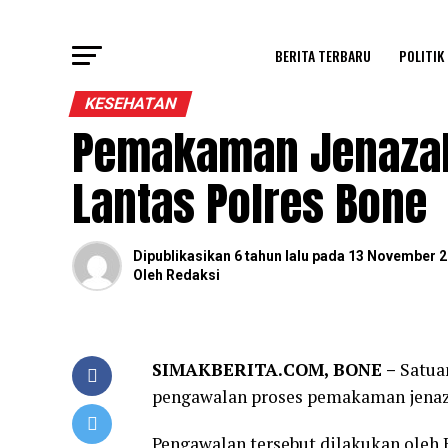
BERITA TERBARU
POLITIK
KESEHATAN
Pemakaman Jenazah 
Lantas Polres Bone
Dipublikasikan
6 tahun lalu
pada
13 November 2
Oleh
Redaksi
SIMAKBERITA.COM, BONE –
Satua
pengawalan proses pemakaman jenazah
Pengawalan tersebut dilakukan oleh 