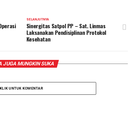
SELANJUTNYA
Operasi
Sinergitas Satpol PP – Sat. Linmas
Laksanakan Pendisiplinan Protokol
Kesehatan
 JUGA MUNGKIN SUKA
KLIK UNTUK KOMENTAR