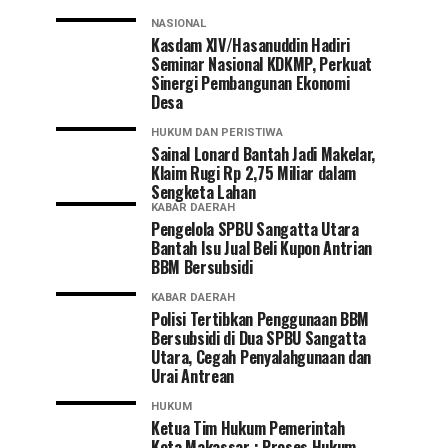
NASIONAL
Kasdam XIV/Hasanuddin Hadiri
Seminar Nasional KDKMP, Perkuat
Sinergi Pembangunan Ekonomi
Desa
HUKUM DAN PERISTIWA
Sainal Lonard Bantah Jadi Makelar,
Klaim Rugi Rp 2,75 Miliar dalam
Sengketa Lahan
KABAR DAERAH
Pengelola SPBU Sangatta Utara
Bantah Isu Jual Beli Kupon Antrian
BBM Bersubsidi
KABAR DAERAH
Polisi Tertibkan Penggunaan BBM
Bersubsidi di Dua SPBU Sangatta
Utara, Cegah Penyalahgunaan dan
Urai Antrean
HUKUM
Ketua Tim Hukum Pemerintah
Kota Makassar : Proses Hukum