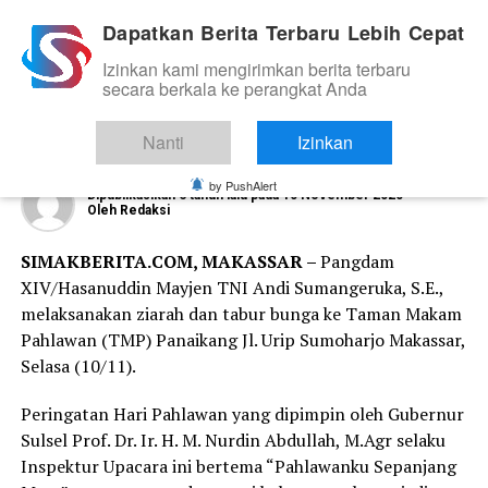
Dapatkan Berita Terbaru Lebih Cepat
Izinkan kami mengirimkan berita terbaru
TNI
secara berkala ke perangkat Anda
Peringati Hari Pahlawan Pangdam
Hasanuddin Ziarah ke TMP Panaikang
Nanti
Izinkan
by PushAlert
Dipublikasikan
6 tahun lalu
pada
10 November 2020
Oleh
Redaksi
SIMAKBERITA.COM, MAKASSAR –
Pangdam
XIV/Hasanuddin Mayjen TNI Andi Sumangeruka, S.E.,
melaksanakan ziarah dan tabur bunga ke Taman Makam
Pahlawan (TMP) Panaikang Jl. Urip Sumoharjo Makassar,
Selasa (10/11).
Peringatan Hari Pahlawan yang dipimpin oleh Gubernur
Sulsel Prof. Dr. Ir. H. M. Nurdin Abdullah, M.Agr selaku
Inspektur Upacara ini bertema “Pahlawanku Sepanjang