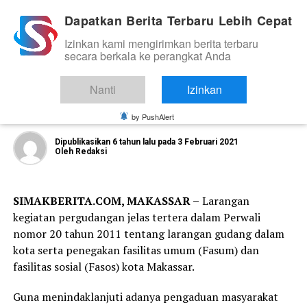
Dapatkan Berita Terbaru Lebih Cepat
Izinkan kami mengirimkan berita terbaru
LEGISLATIF
secara berkala ke perangkat Anda
Anggota DPRD Makassar Laksanakan
Reses Terkait Penertiban Fasum dan
Nanti
Izinkan
Gudang
by PushAlert
Dipublikasikan
6 tahun lalu
pada
3 Februari 2021
Oleh
Redaksi
SIMAKBERITA.COM, MAKASSAR –
Larangan
kegiatan pergudangan jelas tertera dalam Perwali
nomor 20 tahun 2011 tentang larangan gudang dalam
kota serta penegakan fasilitas umum (Fasum) dan
fasilitas sosial (Fasos) kota Makassar.
Guna menindaklanjuti adanya pengaduan masyarakat