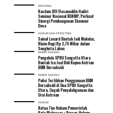
NASIONAL
Kasdam XIV/Hasanuddin Hadiri
Seminar Nasional KDKMP, Perkuat
Sinergi Pembangunan Ekonomi
Desa
HUKUM DAN PERISTIWA
Sainal Lonard Bantah Jadi Makelar,
Klaim Rugi Rp 2,75 Miliar dalam
Sengketa Lahan
KABAR DAERAH
Pengelola SPBU Sangatta Utara
Bantah Isu Jual Beli Kupon Antrian
BBM Bersubsidi
KABAR DAERAH
Polisi Tertibkan Penggunaan BBM
Bersubsidi di Dua SPBU Sangatta
Utara, Cegah Penyalahgunaan dan
Urai Antrean
HUKUM
Ketua Tim Hukum Pemerintah
Kota Makassar : Proses Hukum