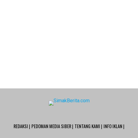
REDAKSI |
PEDOMAN MEDIA SIBER |
TENTANG KAMI |
INFO IKLAN |