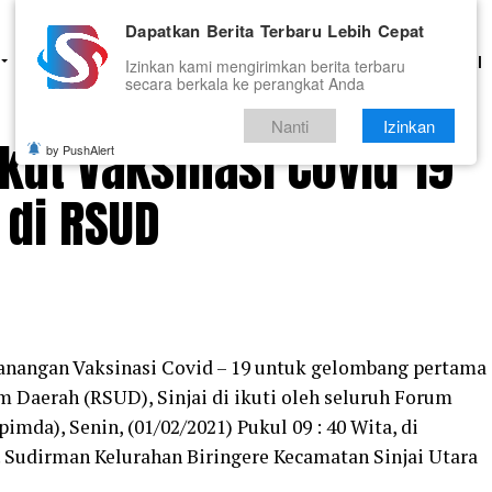
Dapatkan Berita Terbaru Lebih Cepat
HUKUM
PENDIDIKAN
OLAHRAGA
OPINI
TNI DAN POLRI
Izinkan kami mengirimkan berita terbaru
secara berkala ke perangkat Anda
Nanti
Izinkan
kut Vaksinasi Covid 19
by PushAlert
di RSUD
1
anangan Vaksinasi Covid – 19 untuk gelombang pertama
Daerah (RSUD), Sinjai di ikuti oleh seluruh Forum
da), Senin, (01/02/2021) Pukul 09 : 40 Wita, di
nd. Sudirman Kelurahan Biringere Kecamatan Sinjai Utara