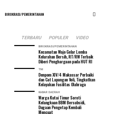
BIROKRASI/PEMERINTAHAN
TERBARU
POPULER
VIDEO
BIROKRASI/PEMERINTAHAN
Kecamatan Wajo Gelar Lomba
Kelurahan Bersih, RT/RW Terbaik
Diberi Penghargaan pada HUT RI
TNI
Denpom XIV/4 Makassar Perbaiki
dan Cat Lapangan Voli, Tingkatkan
Kelayakan Fasilitas Olahraga
KABAR DAERAH
Warga Kutai Timur Soroti
Kelangkaan BBM Bersubsidi,
Dugaan Pengetap Kembali
Mencuat