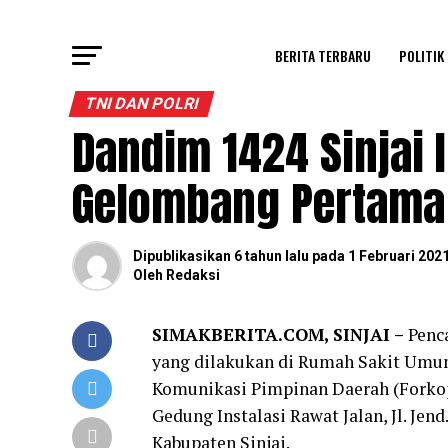
BERITA TERBARU
POLITIK
TNI DAN POLRI
Dandim 1424 Sinjai I
Gelombang Pertama 
Dipublikasikan
6 tahun lalu
pada
1 Februari 202
Oleh
Redaksi
SIMAKBERITA.COM, SINJAI –
Penc
yang dilakukan di Rumah Sakit Umum 
Komunikasi Pimpinan Daerah (Forkopim
Gedung Instalasi Rawat Jalan, Jl. Je
Kabupaten Sinjai.