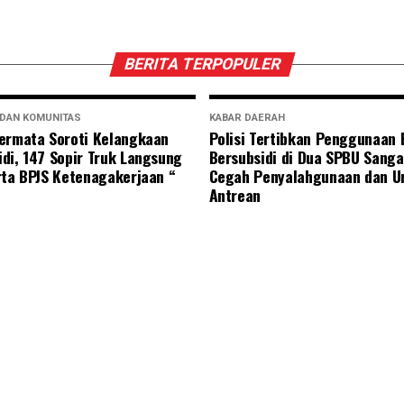
BERITA TERPOPULER
 DAN KOMUNITAS
KABAR DAERAH
ermata Soroti Kelangkaan
Polisi Tertibkan Penggunaan
di, 147 Sopir Truk Langsung
Bersubsidi di Dua SPBU Sanga
rta BPJS Ketenagakerjaan “
Cegah Penyalahgunaan dan U
Antrean