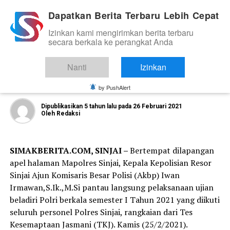
Dapatkan Berita Terbaru Lebih Cepat
Izinkan kami mengirimkan berita terbaru
TNI DAN POLRI
secara berkala ke perangkat Anda
Kapolres Sinjai Pantau Langsung
Pelaksanaan Ujian Bela Diri Polri
Nanti
Izinkan
Berkala
by PushAlert
Dipublikasikan
5 tahun lalu
pada
26 Februari 2021
Oleh
Redaksi
SIMAKBERITA.COM, SINJAI –
Bertempat dilapangan
apel halaman Mapolres Sinjai, Kepala Kepolisian Resor
Sinjai Ajun Komisaris Besar Polisi (Akbp) Iwan
Irmawan,S.Ik.,M.Si pantau langsung pelaksanaan ujian
beladiri Polri berkala semester I Tahun 2021 yang diikuti
seluruh personel Polres Sinjai, rangkaian dari Tes
Kesemaptaan Jasmani (TKJ). Kamis (25/2/2021).