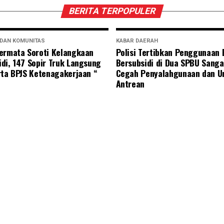
BERITA TERPOPULER
 DAN KOMUNITAS
KABAR DAERAH
ermata Soroti Kelangkaan
Polisi Tertibkan Penggunaan
di, 147 Sopir Truk Langsung
Bersubsidi di Dua SPBU Sanga
rta BPJS Ketenagakerjaan “
Cegah Penyalahgunaan dan U
Antrean