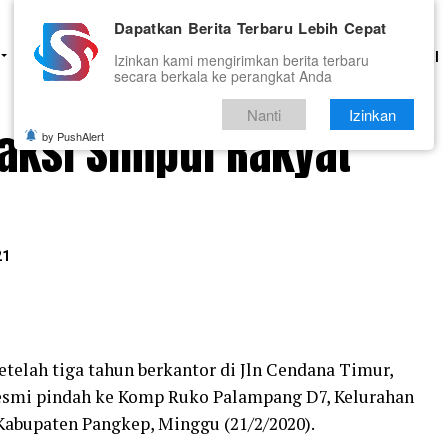
Dapatkan Berita Terbaru Lebih Cepat
HUKUM
PENDIDIKAN
OLAHRAGA
OPINI
TNI DAN POLRI
Izinkan kami mengirimkan berita terbaru
secara berkala ke perangkat Anda
Nanti
Izinkan
aksi Simpul Rakyat
by PushAlert
21
etelah tiga tahun berkantor di Jln Cendana Timur,
resmi pindah ke Komp Ruko Palampang D7, Kelurahan
Kabupaten Pangkep, Minggu (21/2/2020).