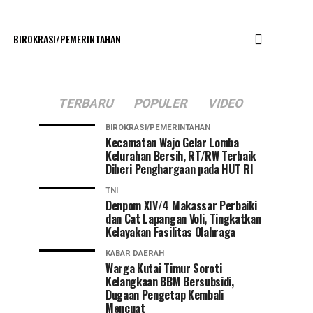
BIROKRASI/PEMERINTAHAN
TERBARU
POPULER
VIDEO
BIROKRASI/PEMERINTAHAN
Kecamatan Wajo Gelar Lomba
Kelurahan Bersih, RT/RW Terbaik
Diberi Penghargaan pada HUT RI
TNI
Denpom XIV/4 Makassar Perbaiki
dan Cat Lapangan Voli, Tingkatkan
Kelayakan Fasilitas Olahraga
KABAR DAERAH
Warga Kutai Timur Soroti
Kelangkaan BBM Bersubsidi,
Dugaan Pengetap Kembali
Mencuat