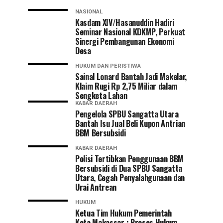
NASIONAL
Kasdam XIV/Hasanuddin Hadiri
Seminar Nasional KDKMP, Perkuat
Sinergi Pembangunan Ekonomi
Desa
HUKUM DAN PERISTIWA
Sainal Lonard Bantah Jadi Makelar,
Klaim Rugi Rp 2,75 Miliar dalam
Sengketa Lahan
KABAR DAERAH
Pengelola SPBU Sangatta Utara
Bantah Isu Jual Beli Kupon Antrian
BBM Bersubsidi
KABAR DAERAH
Polisi Tertibkan Penggunaan BBM
Bersubsidi di Dua SPBU Sangatta
Utara, Cegah Penyalahgunaan dan
Urai Antrean
HUKUM
Ketua Tim Hukum Pemerintah
Kota Makassar : Proses Hukum