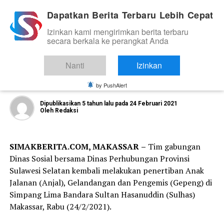
Dapatkan Berita Terbaru Lebih Cepat
Izinkan kami mengirimkan berita terbaru
NEWS
secara berkala ke perangkat Anda
Lakukan Penertiban Anjal dan Gepeng
di Simpang Lima Bandara Sulhas, Ini
Nanti
Izinkan
yang Ditemukan Dinsos Sulsel
by PushAlert
Dipublikasikan
5 tahun lalu
pada
24 Februari 2021
Oleh
Redaksi
SIMAKBERITA.COM, MAKASSAR
–
Tim gabungan
Dinas Sosial bersama Dinas Perhubungan Provinsi
Sulawesi Selatan kembali melakukan penertiban Anak
Jalanan (Anjal), Gelandangan dan Pengemis (Gepeng) di
Simpang Lima Bandara Sultan Hasanuddin (Sulhas)
Makassar, Rabu (24/2/2021).