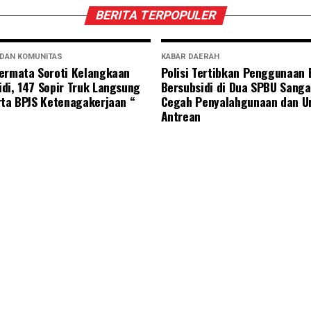
BERITA TERPOPULER
 DAN KOMUNITAS
KABAR DAERAH
ermata Soroti Kelangkaan
Polisi Tertibkan Penggunaan
di, 147 Sopir Truk Langsung
Bersubsidi di Dua SPBU Sanga
rta BPJS Ketenagakerjaan “
Cegah Penyalahgunaan dan U
Antrean