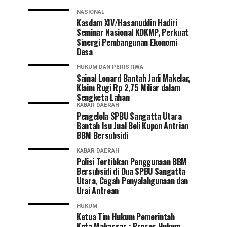
NASIONAL
Kasdam XIV/Hasanuddin Hadiri
Seminar Nasional KDKMP, Perkuat
Sinergi Pembangunan Ekonomi
Desa
HUKUM DAN PERISTIWA
Sainal Lonard Bantah Jadi Makelar,
Klaim Rugi Rp 2,75 Miliar dalam
Sengketa Lahan
KABAR DAERAH
Pengelola SPBU Sangatta Utara
Bantah Isu Jual Beli Kupon Antrian
BBM Bersubsidi
KABAR DAERAH
Polisi Tertibkan Penggunaan BBM
Bersubsidi di Dua SPBU Sangatta
Utara, Cegah Penyalahgunaan dan
Urai Antrean
HUKUM
Ketua Tim Hukum Pemerintah
Kota Makassar : Proses Hukum