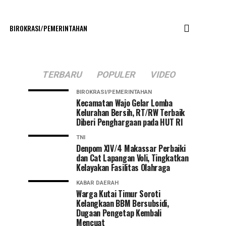
BIROKRASI/PEMERINTAHAN
TERBARU
POPULER
VIDEO
BIROKRASI/PEMERINTAHAN
Kecamatan Wajo Gelar Lomba
Kelurahan Bersih, RT/RW Terbaik
Diberi Penghargaan pada HUT RI
TNI
Denpom XIV/4 Makassar Perbaiki
dan Cat Lapangan Voli, Tingkatkan
Kelayakan Fasilitas Olahraga
KABAR DAERAH
Warga Kutai Timur Soroti
Kelangkaan BBM Bersubsidi,
Dugaan Pengetap Kembali
Mencuat