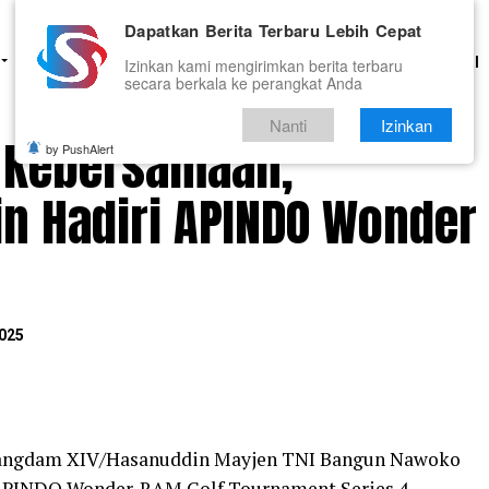
Dapatkan Berita Terbaru Lebih Cepat
HUKUM
PENDIDIKAN
OLAHRAGA
OPINI
TNI DAN POLRI
Izinkan kami mengirimkan berita terbaru
secara berkala ke perangkat Anda
Nanti
Izinkan
n Kebersamaan,
by PushAlert
 Hadiri APINDO Wonder
025
ngdam XIV/Hasanuddin Mayjen TNI Bangun Nawoko
 APINDO Wonder-RAM Golf Tournament Series 4