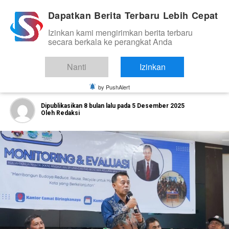
Dapatkan Berita Terbaru Lebih Cepat
Izinkan kami mengirimkan berita terbaru
BIROKRASI/PEMERINTAHAN
secara berkala ke perangkat Anda
Mahasiswa KKN Unibos 59 Tingkatkan
Kesadaran Lingkungan, Camat
Nanti
Izinkan
Biringkanaya Beri Dukungan Penuh
by PushAlert
Dipublikasikan
8 bulan lalu
pada
5 Desember 2025
Oleh
Redaksi