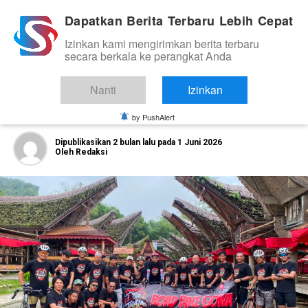
Dapatkan Berita Terbaru Lebih Cepat
Izinkan kami mengirimkan berita terbaru
ORGANISASI DAN KOMUNITAS
secara berkala ke perangkat Anda
Menembus Pegunungan Toraja:
Perjalanan Epik 333 Km Road Bike
Nanti
Izinkan
Gowa Penuh Inspirasi
by PushAlert
Dipublikasikan
2 bulan lalu
pada
1 Juni 2026
Oleh
Redaksi