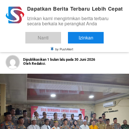
Dapatkan Berita Terbaru Lebih Cepat
Izinkan kami mengirimkan berita terbaru
NASIONAL
secara berkala ke perangkat Anda
Polres Pelabuhan Makassar Gelar Doa
Bersama Lintas Agama Peringati Hari
Nanti
Izinkan
Bhayangkara ke-80
by PushAlert
Dipublikasikan
1 bulan lalu
pada
30 Juni 2026
Oleh
Redaksi.