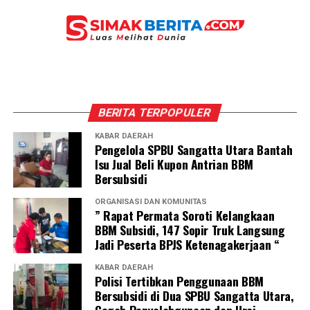
BERITA TERPOPULER
KABAR DAERAH
Pengelola SPBU Sangatta Utara Bantah
Isu Jual Beli Kupon Antrian BBM
Bersubsidi
ORGANISASI DAN KOMUNITAS
” Rapat Permata Soroti Kelangkaan
BBM Subsidi, 147 Sopir Truk Langsung
Jadi Peserta BPJS Ketenagakerjaan “
KABAR DAERAH
Polisi Tertibkan Penggunaan BBM
Bersubsidi di Dua SPBU Sangatta Utara,
Cegah Penyalahgunaan dan Urai