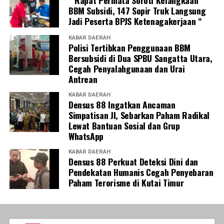
” Rapat Permata Soroti Kelangkaan
BBM Subsidi, 147 Sopir Truk Langsung
Jadi Peserta BPJS Ketenagakerjaan “
KABAR DAERAH
Polisi Tertibkan Penggunaan BBM
Bersubsidi di Dua SPBU Sangatta Utara,
Cegah Penyalahgunaan dan Urai
Antrean
KABAR DAERAH
Densus 88 Ingatkan Ancaman
Simpatisan JI, Sebarkan Paham Radikal
Lewat Bantuan Sosial dan Grup
WhatsApp
KABAR DAERAH
Densus 88 Perkuat Deteksi Dini dan
Pendekatan Humanis Cegah Penyebaran
Paham Terorisme di Kutai Timur