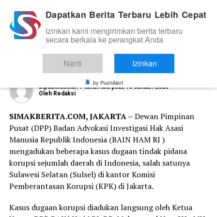
Dapatkan Berita Terbaru Lebih Cepat
Izinkan kami mengirimkan berita terbaru
ORGANISASI DAN KOMUNITAS
secara berkala ke perangkat Anda
DPP BAIN HAM RI Adukan Temuan
Dugaan Korupsi Sulsel di KPK
Nanti
Izinkan
by PushAlert
Dipublikasikan
7 tahun lalu
pada
16 Januari 2020
Oleh
Redaksi
SIMAKBERITA.COM, JAKARTA –
Dewan Pimpinan
Pusat (DPP) Badan Advokasi Investigasi Hak Asasi
Manusia Republik Indonesia (BAIN HAM RI )
mengadukan beberapa kasus dugaan tindak pidana
korupsi sejumlah daerah di Indonesia, salah satunya
Sulawesi Selatan (Sulsel) di kantor Komisi
Pemberantasan Korupsi (KPK) di Jakarta.
Kasus dugaan korupsi diadukan langsung oleh Ketua